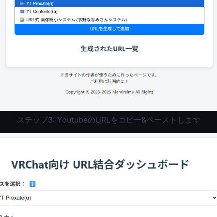
ステップ3: YoutubeのURLをコピー&ペーストします