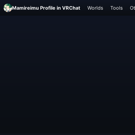
Mamireimu Profile in VRChat
Worlds
Tools
Ot